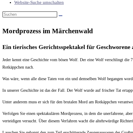
Website-Suche umschalten
Mordprozess im Märchenwald
Ein tierisches Gerichtsspektakel für Geschworen
Jeder kennt eine Geschichte vom bösen Wolf. Der eine Wolf verschlingt die 7
Rotkäppchen nach.
Was wäre, wenn alle diese Taten von ein und demselben Wolf begangen wor
In unserer Geschichte ist das der Fall. Der Wolf wurde auf frischer Tat erta
Unter anderem muss er sich für den brutalen Mord am Rotkäppchen verantwor
Verfolgen Sie einen spektakulären Mordprozess, in dem die unerfahrene, aber
verteidigen versucht. Über diesem Verfahren wacht die altehrwürdige Richter
Lauschen Sie gebannt den zum Teil erschütternde Zeugenaussagen der Großmu