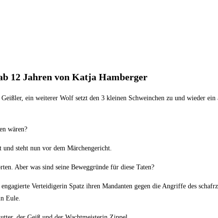
e ab 12 Jahren von Katja Hamberger
 Geißler, ein weiterer Wolf setzt den 3 kleinen Schweinchen zu und wieder ein 
den wären?
ppt und steht nun vor dem Märchengericht.
ten. Aber was sind seine Beweggründe für diese Taten?
 engagierte Verteidigerin Spatz ihren Mandanten gegen die Angriffe des schafr
in Eule.
tter, der Geiß und der Wachtmeisterin Zippel.