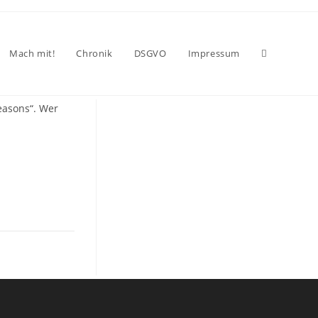
Mach mit!
Chronik
DSGVO
Impressum
Website-
easons“. Wer
Suche
umschalten